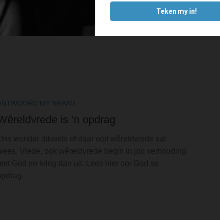
ANTWOORD MY VRAAG
Wêreldvrede is ‘n opdrag
Ons wonder dikwels of daar ooit wêreldvrede sal
wees. Vrede, ook wêreldvrede begin in jou verhouding
met God en kring dan uit. Lees hier oor God se
opdrag.