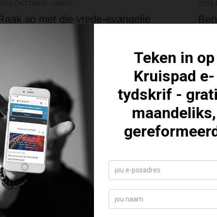
2022 OKTOBER
/
INSIG
2021
Raak só met die vrede-evangelie
Beh
versterk
vre
Lees hier hoe ons mekaar moet bemoedig en troos
Die e
met die evangelie van vrede in tye van geestelike
aan m
oorlogsvoering.
behou