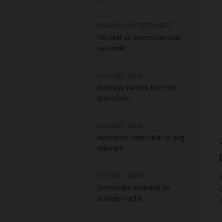
2026 MEI
/
OU TESTAMENT
Die duif as teken van God
se vrede
2026 MEI
/
INSIG
God kyk na ons harte bo
ons offers
2026 MEI
/
INSIG
Hosea se “dom duif” is nog
relevant
2026 MEI
/
INSIG
Geestelike naïwiteit en
sosiale media