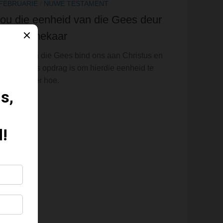
 FEBRUARIE
/
NUWE TESTAMENT
ou die eenheid van die Gees deur
de met mekaar
enheid van die Gees bind ons aan Christus en
ekaar. Ons opdrag is om hierdie eenheid te
 – lees hier hoe.