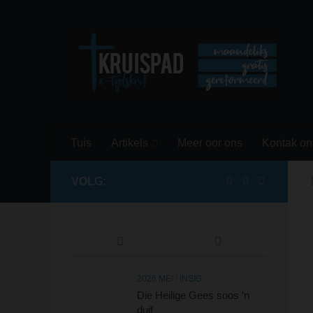
Skip to content
Tuis
Artikels
Meer oor ons
Kontak on
VOLG:
2026 MEI
/
INSIG
Die Heilige Gees soos ’n
duif