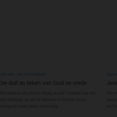
2026 MEI
/
OU TESTAMENT
2022
Die duif as teken van God se vrede
Jes
Wat beteken die duif in Noag se ark? Ontdek hoe die
Die v
duif, olyfblaar en ark in Genesis 8 God se vrede,
waara
leiding en nuwe lewe verkondig.
en Go