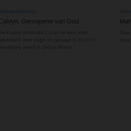
KERKGESKIEDENIS
KERK
Calvyn: Geroepene van God
Mar
Die Franse reformator Calvyn se lewe word
Daar 
gekenmerk deur vlugte om gespaar te bly en ‘n
maar 
onwrikbare geloof in God se Woord.