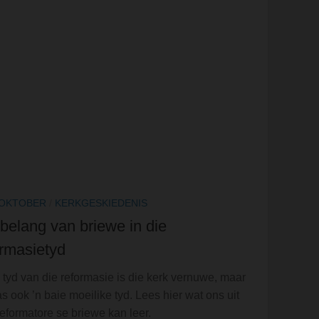
 OKTOBER
/
KERKGESKIEDENIS
belang van briewe in die
ormasietyd
e tyd van die reformasie is die kerk vernuwe, maar
as ook ’n baie moeilike tyd. Lees hier wat ons uit
eformatore se briewe kan leer.