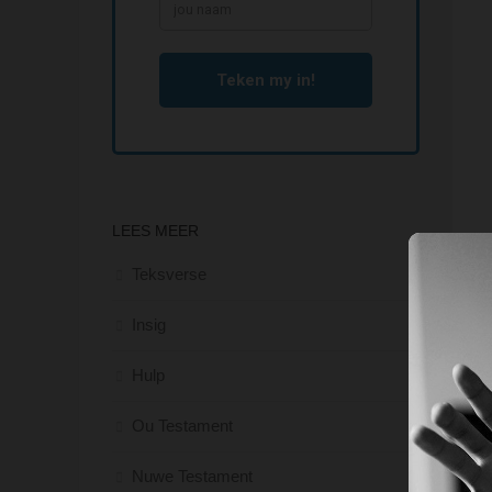
LEES MEER
Teksverse
Insig
Hulp
Ou Testament
Nuwe Testament