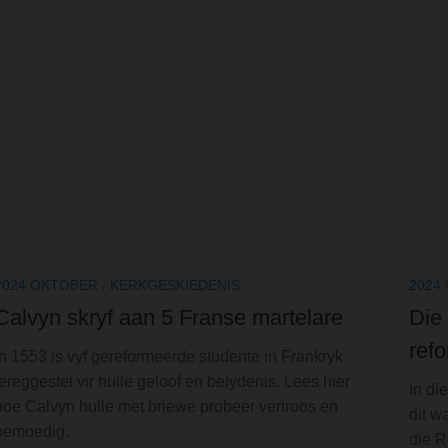
2024 OKTOBER
/
KERKGESKIEDENIS
2024
Calvyn skryf aan 5 Franse martelare
Die 
ref
In 1553 is vyf gereformeerde studente in Frankryk
tereggestel vir hulle geloof en belydenis. Lees hier
In di
hoe Calvyn hulle met briewe probeer vertroos en
dit w
bemoedig.
die R