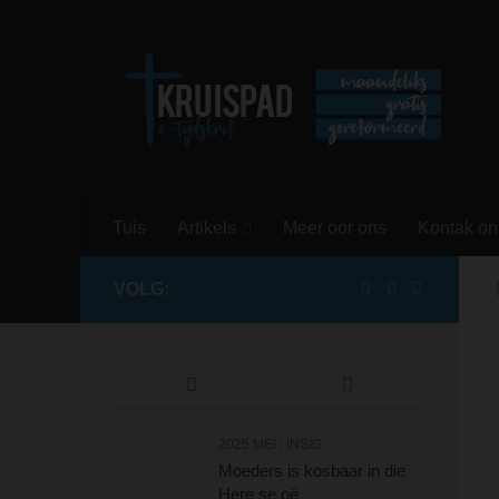
Skip to content
Tuis
Artikels
Meer oor ons
Kontak on
VOLG:
2025 MEI
/
INSIG
Moeders is kosbaar in die
Here se oë