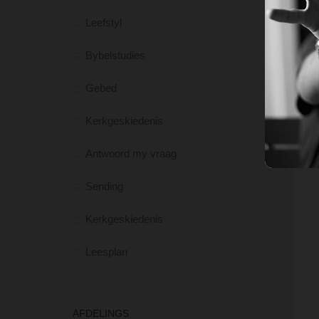
Leefstyl
Bybelstudies
Gebed
Kerkgeskiedenis
Antwoord my vraag
Sending
Kerkgeskiedenis
Leesplan
AFDELINGS