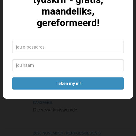
2025 JULIE
/
INSIG
Intelligensie versus wysheid in die Bybel
2025 JULIE
/
INSIG
Wat is die Christen se mening oor KI?
2025 JULIE
/
ANTWOORD MY VRAAG
Kan gevorderde intelligensie Christene help?
PAASFEES
Die sewe kruiswoorde
2020 NOVEMBER
/
KERKGESKIEDENIS